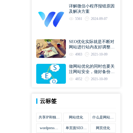
详解微信小程序报错原因
及解决方案
5561
2024-09-07
SEO优化实际就是不断对
网站进行站内友好调整直
到符合优化规则
4983
2021-10-09
做网站优化的同时也要关
注网站安全，做好备份工
作
4852
2021-10-09
云标签
共享IP和独立
网站优化
什么是网站优
IP区别
化
wordpress网
单页面SEO网
网页优化
站优化SEO合
站优化