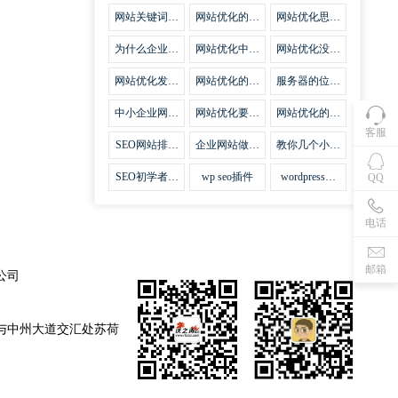
集插件
网站关键词优
网站优化的误
网站优化思路
化需要注意什
区
比方法更加重
么
要
为什么企业网
网站优化中关
网站优化没有
站越来越重视
键词排名的若
技巧就会失去
网站SEO优
干问题
味道
网站优化发挥
网站优化的费
服务器的位置
化？
什么作用
用
对网站优化的
影响
中小企业网站
网站优化要不
网站优化的逆
优化的基本方
要定时发文
袭
客服
法
SEO网站排名
企业网站做好
教你几个小技
什么才是制胜
seo优化的优
巧做好网站首
法宝
势
页优化
SEO初学者，
wp seo插件
wordpress插
QQ
如何建立企业
件安装方法
网站
电话
邮箱
公司
与中州大道交汇处苏荷