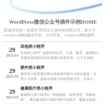
WordPress微信公众号插件示例DOME
真诚实现每一份需求 郑州沃之涛科技有限公司，致力于
wordpress网站建设开发、APP开发、wordpress网站插件开
发、公众号开发、小程序开发等。 我们在成长的道路上需
要很多合伙商的朋友来帮助我们走向未来，我们要用过硬
其他类小程序
29
的技术，优质的服务来呈现我...
其他类小程序” 涵盖传统社交、工具、教育、健康医疗
2025-03
等垂直领域的综合性或细分场景应用，以下从功能模
块、使用场景及技术支撑展开详细解析：
硬件类小程序
29
硬件类小程序通过整合设备硬件能力与软件服务，实
2025-03
现人与设备、设备与设备之间的高效交互。这类小程
序依托微信、支付宝等平台的原生硬件接口，或独立
健康医疗类小程序
硬件框架，覆盖智能家居、健康医疗、工业设备等多
29
元场景，以下从功能模块：
健康医疗类小程序以 “便捷就医、精准管理、高效协
2025-03
同” ，通过整合医疗资源与数字化技术，覆盖从疾病预
防到康复管理的全流程场景的其核心功能：