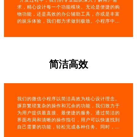
开发过程中，我们的专业团队深入了解用户需
求，精心设计每一个功能模块。无论是便捷的购
物功能，还是高效的办公辅助工具，亦或是丰富
的娱乐体验，我们都力求做到极致。小程序中的
各项功能不仅实用，而且操作简单，让用户能够
轻松上手。同时，我们注重用户体验，从界面设
计到交互流程，都经过反复打磨。简洁美观的界
面，流畅自然的交互，让用户在使用小程序的过
程中感受到非凡的体验。这一切都彰显了我们公
简洁高效
司的专业品质，我们以专业的技术和用心的服
务，为用户打造出一个个优秀的微信小程序。
我们的微信小程序以简洁高效为核心设计理念。
摒弃繁琐复杂的操作和冗余的功能，我们致力于
为用户提供最直接、最便捷的服务。通过简洁的
界面布局和清晰的操作指引，用户可以快速找到
自己需要的功能，轻松完成各种任务。同时，我
们的开发团队充满创意，不断探索新的技术和设