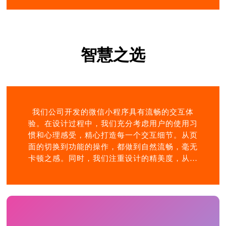
计思路，为小程序注入独特的魅力。无论是新颖
的交互方式，还是个性化的功能设计，都展现出
我们的创新精神。我们的微信小程序不仅是实用
的工具，更是引领数字潮流的先锋，为用户带来
智慧之选
全新的数字生活体验。
我们公司开发的微信小程序具有流畅的交互体
验。在设计过程中，我们充分考虑用户的使用习
惯和心理感受，精心打造每一个交互细节。从页
面的切换到功能的操作，都做到自然流畅，毫无
卡顿之感。同时，我们注重设计的精美度，从色
彩搭配到图形设计，都力求做到赏心悦目。精美
的界面设计不仅提升了小程序的整体品质，也为
用户带来了视觉上的享受。选择我们的微信小程
序，就是选择一种智慧的生活方式。它将为用户
提供便捷、高效、美观的服务，成为用户生活和