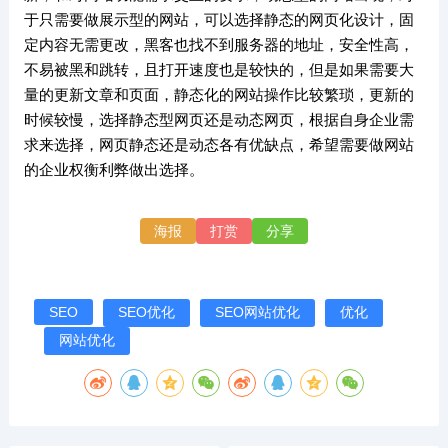
于只需要做展示型的网站，可以选择静态的网页化设计，固
定内容无需更改，黑客也找不到服务器的地址，安全性高，
不易被黑和跳转，且打开速度也是较快的，但是如果需要大
量的更新文章和页面，静态化的网站操作比较繁琐，更新的
时候较慢，选择静态型网页还是动态网页，根据自身企业需
求来选择，网页静态还是动态各有优缺点，希望需要做网站
的企业权衡利弊做出选择。
海报
打赏
分享
SEO
SEO优化
SEO网站优化
优化
网站优化