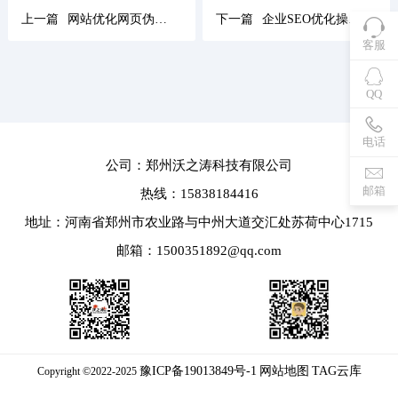
上一篇
网站优化网页伪静态的好处
下一篇
企业SEO优化操作如何选取推广优化关键词
客服
QQ
电话
公司：郑州沃之涛科技有限公司
邮箱
热线：15838184416
地址：河南省郑州市农业路与中州大道交汇处苏荷中心1715
邮箱：1500351892@qq.com
豫ICP备19013849号-1
网站地图
TAG云库
Copyright ©2022-2025