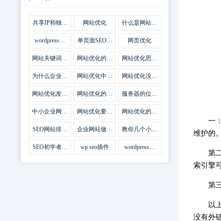
共享IP和独立
网站优化
什么是网站优
IP区别
化
wordpress网
单页面SEO网
网页优化
站优化SEO合
站优化
集插件
网站关键词优
网站优化的误
网站优化思路
化需要注意什
区
比方法更加重
么
要
为什么企业网
网站优化中关
网站优化没有
站越来越重视
键词排名的若
技巧就会失去
网站SEO优
干问题
味道
网站优化发挥
网站优化的费
服务器的位置
化？
什么作用
用
对网站优化的
影响
中小企业网站
网站优化要不
网站优化的逆
优化的基本方
要定时发文
袭
一
法
SEO网站排名
企业网站做好
教你几个小技
维护的
什么才是制胜
seo优化的优
巧做好网站首
法宝
势
页优化
SEO初学者，
wp seo插件
wordpress插
第
如何建立企业
件安装方法
网站
索引擎
第
以
没有外