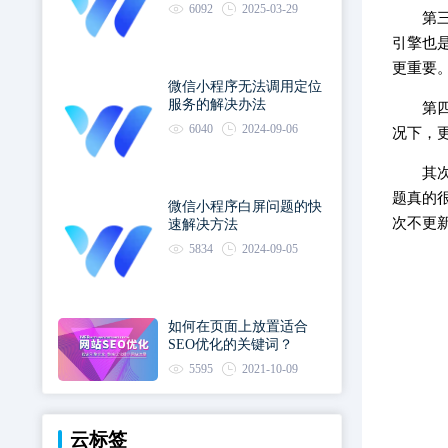
6092
2025-03-29
第
引擎也
更重要
微信小程序无法调用定位
服务的解决办法
第
6040
2024-09-06
况下，
其
题真的
微信小程序白屏问题的快
次不更
速解决方法
5834
2024-09-05
如何在页面上放置适合
SEO优化的关键词？
5595
2021-10-09
云标签