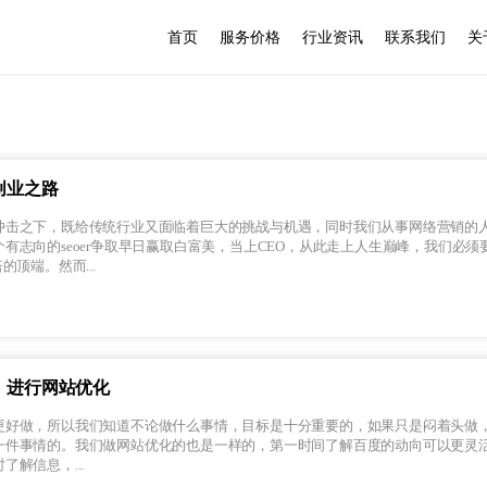
首页
服务价格
行业资讯
联系我们
关
创业之路
冲击之下，既给传统行业又面临着巨大的挑战与机遇，同时我们从事网络营销的
有志向的seoer争取早日赢取白富美，当上CEO，从此走上人生巅峰，我们必须
的顶端。然而...
，进行网站优化
更好做，所以我们知道不论做什么事情，目标是十分重要的，如果只是闷着头做
一件事情的。我们做网站优化的也是一样的，第一时间了解百度的动向可以更灵
解信息，...