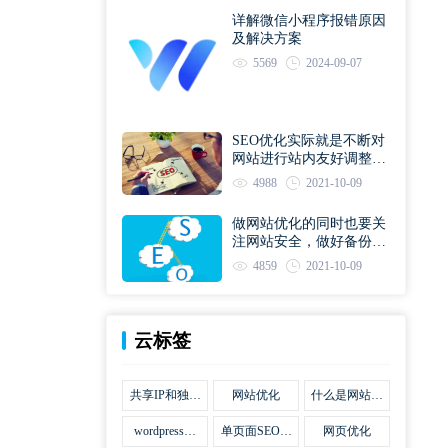
详解微信小程序报错原因
及解决方案
5569
2024-09-07
SEO优化实际就是不断对
网站进行站内友好调整直
到符合优化规则
4988
2021-10-09
做网站优化的同时也要关
注网站安全，做好备份工
作
4859
2021-10-09
云标签
共享IP和独立
网站优化
什么是网站优
IP区别
化
wordpress网
单页面SEO网
网页优化
站优化SEO合
站优化