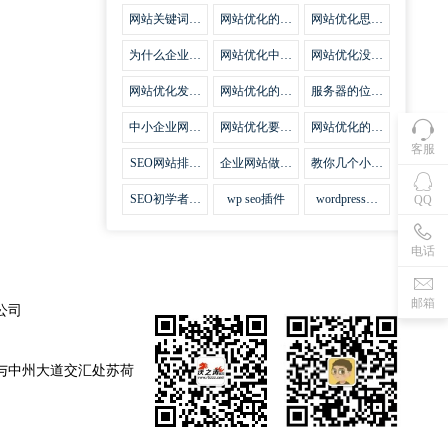
集插件
网站关键词优
网站优化的误
网站优化思路
化需要注意什
区
比方法更加重
么
要
为什么企业网
网站优化中关
网站优化没有
站越来越重视
键词排名的若
技巧就会失去
网站SEO优
干问题
味道
网站优化发挥
网站优化的费
服务器的位置
化？
什么作用
用
对网站优化的
影响
中小企业网站
网站优化要不
网站优化的逆
优化的基本方
要定时发文
袭
客服
法
SEO网站排名
企业网站做好
教你几个小技
什么才是制胜
seo优化的优
巧做好网站首
法宝
势
页优化
SEO初学者，
wp seo插件
wordpress插
QQ
如何建立企业
件安装方法
网站
电话
邮箱
公司
与中州大道交汇处苏荷