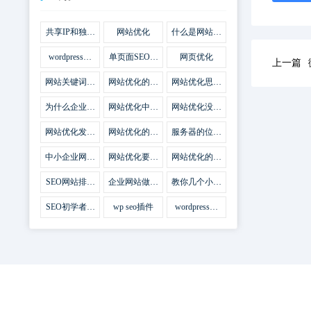
共享IP和独立
网站优化
什么是网站优
IP区别
化
wordpress网
单页面SEO网
网页优化
上一篇
站优化SEO合
站优化
集插件
网站关键词优
网站优化的误
网站优化思路
化需要注意什
区
比方法更加重
么
要
为什么企业网
网站优化中关
网站优化没有
站越来越重视
键词排名的若
技巧就会失去
网站SEO优
干问题
味道
网站优化发挥
网站优化的费
服务器的位置
化？
什么作用
用
对网站优化的
影响
中小企业网站
网站优化要不
网站优化的逆
优化的基本方
要定时发文
袭
法
SEO网站排名
企业网站做好
教你几个小技
什么才是制胜
seo优化的优
巧做好网站首
法宝
势
页优化
SEO初学者，
wp seo插件
wordpress插
如何建立企业
件安装方法
网站