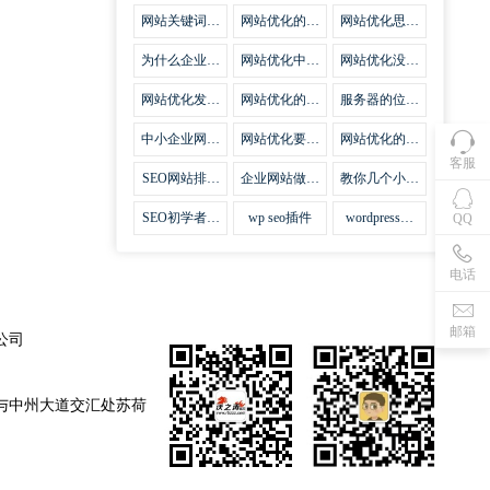
集插件
网站关键词优
网站优化的误
网站优化思路
化需要注意什
区
比方法更加重
么
要
为什么企业网
网站优化中关
网站优化没有
站越来越重视
键词排名的若
技巧就会失去
网站SEO优
干问题
味道
网站优化发挥
网站优化的费
服务器的位置
化？
什么作用
用
对网站优化的
影响
中小企业网站
网站优化要不
网站优化的逆
优化的基本方
要定时发文
袭
客服
法
SEO网站排名
企业网站做好
教你几个小技
什么才是制胜
seo优化的优
巧做好网站首
法宝
势
页优化
SEO初学者，
wp seo插件
wordpress插
QQ
如何建立企业
件安装方法
网站
电话
邮箱
公司
与中州大道交汇处苏荷