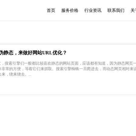
首页
服务价格
行业资讯
联系我们
关
ess伪静态，来做好网站URL优化？
同仁，搜索引擎们一般都比较喜欢静态的网站页面，应该都有知道，因为静态网页
来非常的方便，等着它们来抓取。搜索引擎蜘蛛一旦爬进去，而动态网页相对来
来，绕来绕去。...