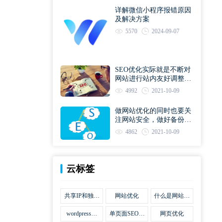
详解微信小程序报错原因
及解决方案
5570
2024-09-07
SEO优化实际就是不断对
网站进行站内友好调整直
到符合优化规则
4992
2021-10-09
做网站优化的同时也要关
注网站安全，做好备份工
作
4862
2021-10-09
云标签
共享IP和独立
网站优化
什么是网站优
IP区别
化
wordpress网
单页面SEO网
网页优化
站优化SEO合
站优化