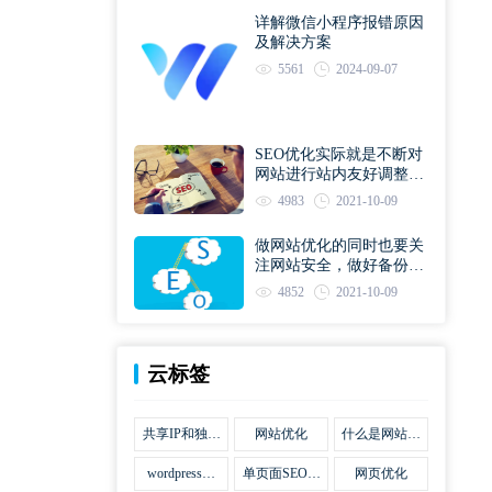
详解微信小程序报错原因
及解决方案
5561
2024-09-07
SEO优化实际就是不断对
网站进行站内友好调整直
到符合优化规则
4983
2021-10-09
做网站优化的同时也要关
注网站安全，做好备份工
作
4852
2021-10-09
云标签
共享IP和独立
网站优化
什么是网站优
IP区别
化
wordpress网
单页面SEO网
网页优化
站优化SEO合
站优化