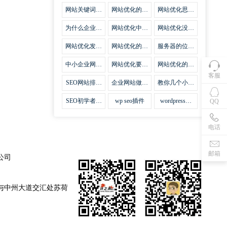
集插件
网站关键词优
网站优化的误
网站优化思路
化需要注意什
区
比方法更加重
么
要
为什么企业网
网站优化中关
网站优化没有
站越来越重视
键词排名的若
技巧就会失去
网站SEO优
干问题
味道
网站优化发挥
网站优化的费
服务器的位置
化？
什么作用
用
对网站优化的
影响
中小企业网站
网站优化要不
网站优化的逆
优化的基本方
要定时发文
袭
客服
法
SEO网站排名
企业网站做好
教你几个小技
什么才是制胜
seo优化的优
巧做好网站首
法宝
势
页优化
SEO初学者，
wp seo插件
wordpress插
QQ
如何建立企业
件安装方法
网站
电话
邮箱
公司
与中州大道交汇处苏荷