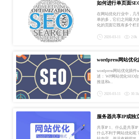
如何进行单页面SE
在网站优化行业中，几
单的多，它们之间最大
化的页面它既有多个栏目的
2020-03-11
2.0k
wordpress网站优化
wordpress网站优化插件seo合集插件 插件下载地址：百度下载提取码：5nkm 您
述： WP网站优化SEO合集插件是基于百度站长平台对站长开放的链接提交接口开发的，支持站长通过主动推送，自动
推送和s...
2020-03-11
10.1k
服务器共享IP或独
共享IP 1、什么是共享IP 共享IP一般都是虚拟空间或者我们购买的较为便宜的云共享才会给的共享IP，那么共享IP是为
什么不利于网站优化呢
站内容，并没有根据IP，为