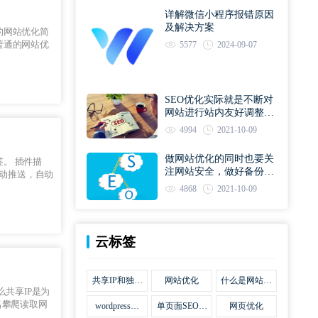
详解微信小程序报错原因
及解决方案
的网站优化简
普通的网站优
5577
2024-09-07
SEO优化实际就是不断对
网站进行站内友好调整直
到符合优化规则
4994
2021-10-09
做网站优化的同时也要关
注网站安全，做好备份工
作
4868
2021-10-09
云标签
共享IP和独立
网站优化
什么是网站优
IP区别
化
名攀爬读取网
wordpress网
单页面SEO网
网页优化
站优化SEO合
站优化