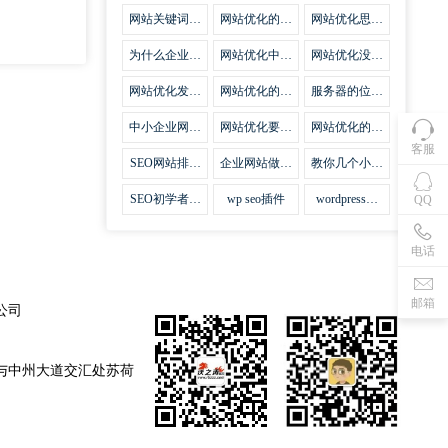
集插件
网站关键词优
网站优化的误
网站优化思路
化需要注意什
区
比方法更加重
么
要
为什么企业网
网站优化中关
网站优化没有
站越来越重视
键词排名的若
技巧就会失去
网站SEO优
干问题
味道
网站优化发挥
网站优化的费
服务器的位置
化？
什么作用
用
对网站优化的
影响
中小企业网站
网站优化要不
网站优化的逆
优化的基本方
要定时发文
袭
客服
法
SEO网站排名
企业网站做好
教你几个小技
什么才是制胜
seo优化的优
巧做好网站首
法宝
势
页优化
SEO初学者，
wp seo插件
wordpress插
QQ
如何建立企业
件安装方法
网站
电话
邮箱
公司
与中州大道交汇处苏荷