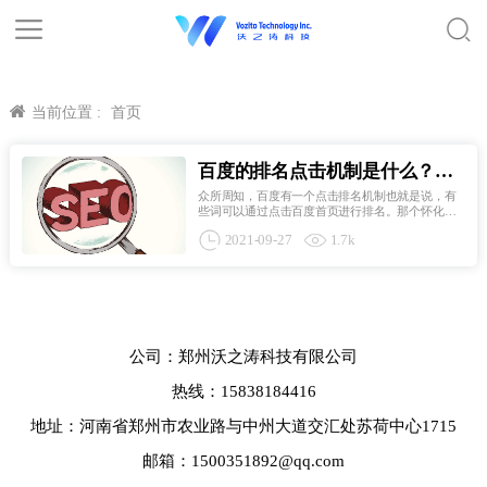
当前位置 :
首页
百度的排名点击机制是什么？对
网站SEO优化友好吗？
众所周知，百度有一个点击排名机制也就是说，有
些词可以通过点击百度首页进行排名。那个怀化
SEO胡利伟今天来谈百度是如何点击关键词快速排
2021-09-27
1.7k
名的。1、 百度关键词点击原理是什么其实，根据字
面意思，我们可以理解百度关键词点击就是在百度
中搜索指定的关键词...
公司：郑州沃之涛科技有限公司
热线：15838184416
地址：河南省郑州市农业路与中州大道交汇处苏荷中心1715
邮箱：1500351892@qq.com