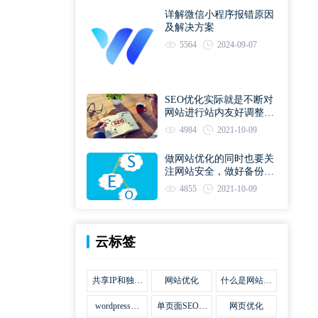
详解微信小程序报错原因
及解决方案
5564
2024-09-07
SEO优化实际就是不断对
网站进行站内友好调整直
到符合优化规则
4984
2021-10-09
做网站优化的同时也要关
注网站安全，做好备份工
作
4855
2021-10-09
云标签
共享IP和独立
网站优化
什么是网站优
IP区别
化
wordpress网
单页面SEO网
网页优化
站优化SEO合
站优化