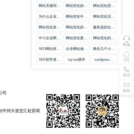
集插件
网站关键词优
网站优化的误
网站优化思路
化需要注意什
区
比方法更加重
么
要
为什么企业网
网站优化中关
网站优化没有
站越来越重视
键词排名的若
技巧就会失去
网站SEO优
干问题
味道
网站优化发挥
网站优化的费
服务器的位置
化？
什么作用
用
对网站优化的
影响
中小企业网站
网站优化要不
网站优化的逆
优化的基本方
要定时发文
袭
客服
法
SEO网站排名
企业网站做好
教你几个小技
什么才是制胜
seo优化的优
巧做好网站首
法宝
势
页优化
SEO初学者，
wp seo插件
wordpress插
QQ
如何建立企业
件安装方法
网站
电话
邮箱
公司
与中州大道交汇处苏荷