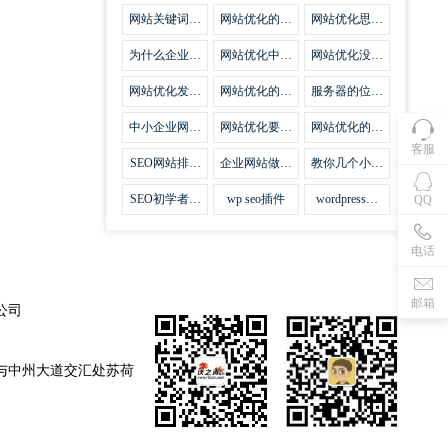
集插件
网站关键词优
网站优化的误
网站优化思路
化需要注意什
区
比方法更加重
么
要
为什么企业网
网站优化中关
网站优化没有
站越来越重视
键词排名的若
技巧就会失去
网站SEO优
干问题
味道
网站优化发挥
网站优化的费
服务器的位置
化？
什么作用
用
对网站优化的
影响
中小企业网站
网站优化要不
网站优化的逆
优化的基本方
要定时发文
袭
客服
法
SEO网站排名
企业网站做好
教你几个小技
什么才是制胜
seo优化的优
巧做好网站首
法宝
势
页优化
SEO初学者，
wp seo插件
wordpress插
QQ
如何建立企业
件安装方法
网站
电话
邮箱
公司
与中州大道交汇处苏荷