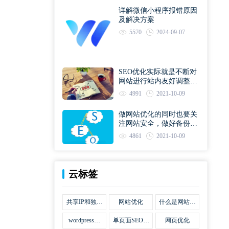
详解微信小程序报错原因
及解决方案
5570
2024-09-07
SEO优化实际就是不断对
网站进行站内友好调整直
到符合优化规则
4991
2021-10-09
做网站优化的同时也要关
注网站安全，做好备份工
作
4861
2021-10-09
云标签
共享IP和独立
网站优化
什么是网站优
IP区别
化
wordpress网
单页面SEO网
网页优化
站优化SEO合
站优化