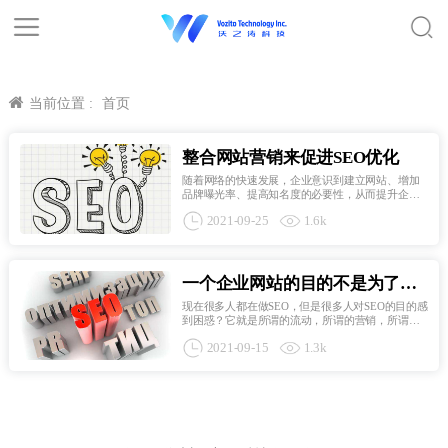
当前位置 :
首页
整合网站营销来促进SEO优化
随着网络的快速发展，企业意识到建立网站、增加
品牌曝光率、提高知名度的必要性，从而提升企业
声誉，扩大发展。那么如何在网上做品牌口碑呢？
2021-09-25
1.6k
这需要整合网站营销来促进SEO优化。自从网站营
销普及以来，SEO优化下滑的话题一直在流传，这
显然是不切实际的。...
一个企业网站的目的不是为了营
销而做SEO是失败的
现在很多人都在做SEO，但是很多人对SEO的目的感
到困惑？它就是所谓的流动，所谓的营销，所谓的
转换。那么，相信很多SEO也很困惑。我记得有人
2021-09-15
1.3k
告诉我，SEO是无利可图。你不明白这句话的意
思。我那时候的教练排名很好。当我认为我不会工
作时，他不会这么想的...