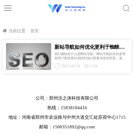
当前位置 :
首页
新站导航如何优化更利于蜘蛛爬
行带来自然搜索？
我们都知道什么是网站导航。网站导航的目的是帮
助用户更快更好地找到他们想要浏览的页面。基本
上，每个网站都有自己的网站导航系统。而对于网
2021-09-24
1.5k
站管理者来说，导航无非是让用户更好地浏览，提
高用户网页的停留时间，降低跳出率，提高PV。优
化网站导航是每个...
公司：郑州沃之涛科技有限公司
热线：15838184416
地址：河南省郑州市农业路与中州大道交汇处苏荷中心1715
邮箱：1500351892@qq.com