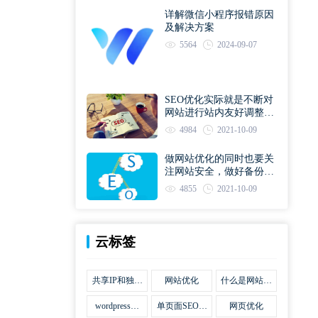
详解微信小程序报错原因
及解决方案
5564
2024-09-07
SEO优化实际就是不断对
网站进行站内友好调整直
到符合优化规则
4984
2021-10-09
做网站优化的同时也要关
注网站安全，做好备份工
作
4855
2021-10-09
云标签
共享IP和独立
网站优化
什么是网站优
IP区别
化
wordpress网
单页面SEO网
网页优化
站优化SEO合
站优化