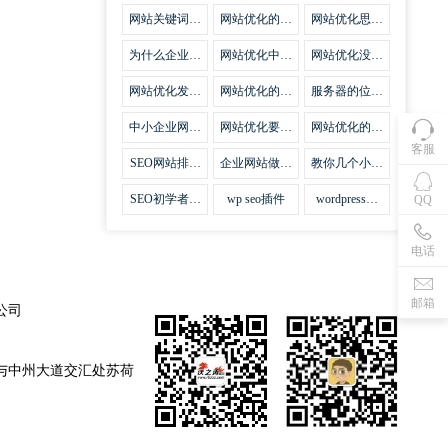
集插件
网站关键词优
网站优化的误
网站优化思路
化需要注意什
区
比方法更加重
么
要
为什么企业网
网站优化中关
网站优化没有
站越来越重视
键词排名的若
技巧就会失去
网站SEO优
干问题
味道
网站优化发挥
网站优化的费
服务器的位置
化？
什么作用
用
对网站优化的
影响
中小企业网站
网站优化要不
网站优化的逆
优化的基本方
要定时发文
袭
客服
法
SEO网站排名
企业网站做好
教你几个小技
什么才是制胜
seo优化的优
巧做好网站首
法宝
势
页优化
SEO初学者，
wp seo插件
wordpress插
QQ
如何建立企业
件安装方法
网站
电话
邮箱
公司
与中州大道交汇处苏荷