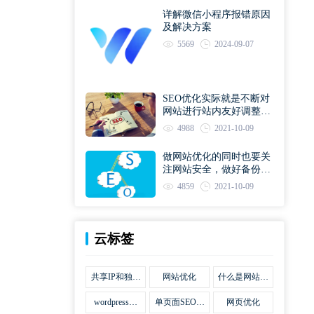
详解微信小程序报错原因
及解决方案
5569
2024-09-07
SEO优化实际就是不断对
网站进行站内友好调整直
到符合优化规则
4988
2021-10-09
做网站优化的同时也要关
注网站安全，做好备份工
作
4859
2021-10-09
云标签
共享IP和独立
网站优化
什么是网站优
IP区别
化
wordpress网
单页面SEO网
网页优化
站优化SEO合
站优化