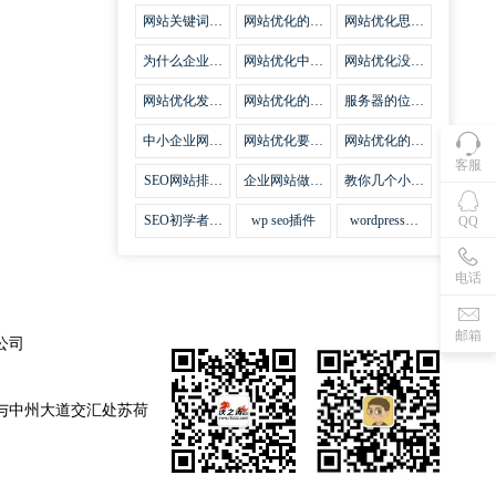
集插件
网站关键词优
网站优化的误
网站优化思路
化需要注意什
区
比方法更加重
么
要
为什么企业网
网站优化中关
网站优化没有
站越来越重视
键词排名的若
技巧就会失去
网站SEO优
干问题
味道
网站优化发挥
网站优化的费
服务器的位置
化？
什么作用
用
对网站优化的
影响
中小企业网站
网站优化要不
网站优化的逆
优化的基本方
要定时发文
袭
客服
法
SEO网站排名
企业网站做好
教你几个小技
什么才是制胜
seo优化的优
巧做好网站首
法宝
势
页优化
SEO初学者，
wp seo插件
wordpress插
QQ
如何建立企业
件安装方法
网站
电话
邮箱
公司
与中州大道交汇处苏荷