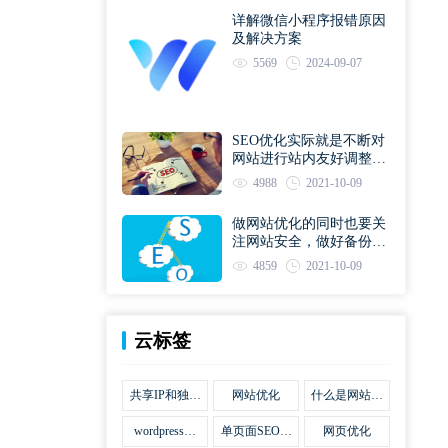
详解微信小程序报错原因
及解决方案
5569
2024-09-07
SEO优化实际就是不断对
网站进行站内友好调整直
到符合优化规则
4988
2021-10-09
做网站优化的同时也要关
注网站安全，做好备份工
作
4859
2021-10-09
云标签
共享IP和独立
网站优化
什么是网站优
IP区别
化
wordpress网
单页面SEO网
网页优化
站优化SEO合
站优化