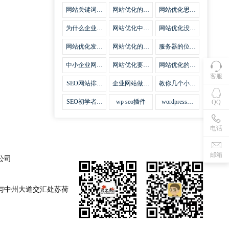
集插件
网站关键词优
网站优化的误
网站优化思路
化需要注意什
区
比方法更加重
么
要
为什么企业网
网站优化中关
网站优化没有
站越来越重视
键词排名的若
技巧就会失去
网站SEO优
干问题
味道
网站优化发挥
网站优化的费
服务器的位置
化？
什么作用
用
对网站优化的
影响
中小企业网站
网站优化要不
网站优化的逆
优化的基本方
要定时发文
袭
客服
法
SEO网站排名
企业网站做好
教你几个小技
什么才是制胜
seo优化的优
巧做好网站首
法宝
势
页优化
SEO初学者，
wp seo插件
wordpress插
QQ
如何建立企业
件安装方法
网站
电话
邮箱
公司
与中州大道交汇处苏荷