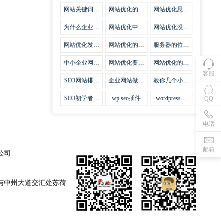
集插件
网站关键词优
网站优化的误
网站优化思路
化需要注意什
区
比方法更加重
么
要
为什么企业网
网站优化中关
网站优化没有
站越来越重视
键词排名的若
技巧就会失去
网站SEO优
干问题
味道
网站优化发挥
网站优化的费
服务器的位置
化？
什么作用
用
对网站优化的
影响
中小企业网站
网站优化要不
网站优化的逆
优化的基本方
要定时发文
袭
客服
法
SEO网站排名
企业网站做好
教你几个小技
什么才是制胜
seo优化的优
巧做好网站首
法宝
势
页优化
SEO初学者，
wp seo插件
wordpress插
QQ
如何建立企业
件安装方法
网站
电话
邮箱
公司
与中州大道交汇处苏荷