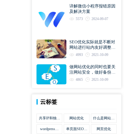
详解微信小程序报错原因
及解决方案
5573
2024-09-07
SEO优化实际就是不断对
网站进行站内友好调整直
到符合优化规则
4993
2021-10-09
做网站优化的同时也要关
注网站安全，做好备份工
作
4865
2021-10-09
云标签
共享IP和独立
网站优化
什么是网站优
IP区别
化
wordpress网
单页面SEO网
网页优化
站优化SEO合
站优化