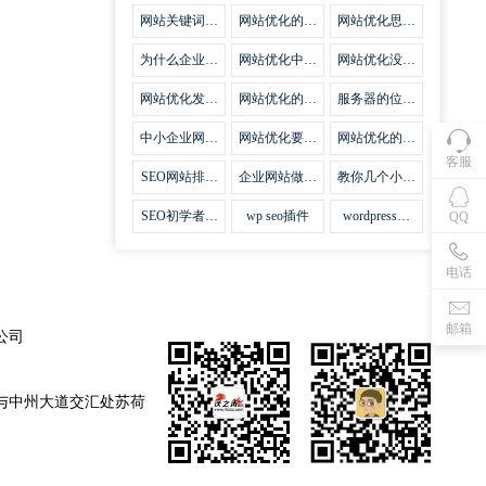
集插件
网站关键词优
网站优化的误
网站优化思路
化需要注意什
区
比方法更加重
么
要
为什么企业网
网站优化中关
网站优化没有
站越来越重视
键词排名的若
技巧就会失去
网站SEO优
干问题
味道
网站优化发挥
网站优化的费
服务器的位置
化？
什么作用
用
对网站优化的
影响
中小企业网站
网站优化要不
网站优化的逆
优化的基本方
要定时发文
袭
客服
法
SEO网站排名
企业网站做好
教你几个小技
什么才是制胜
seo优化的优
巧做好网站首
法宝
势
页优化
SEO初学者，
wp seo插件
wordpress插
QQ
如何建立企业
件安装方法
网站
电话
邮箱
公司
与中州大道交汇处苏荷