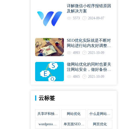
详解微信小程序报错原因
及解决方案
5573
2024-09-07
SEO优化实际就是不断对
网站进行站内友好调整直
到符合优化规则
4993
2021-10-09
做网站优化的同时也要关
注网站安全，做好备份工
作
4865
2021-10-09
云标签
共享IP和独立
网站优化
什么是网站优
IP区别
化
wordpress网
单页面SEO网
网页优化
站优化SEO合
站优化