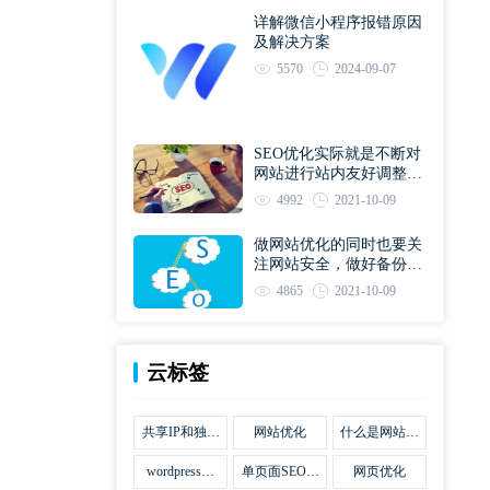
详解微信小程序报错原因
及解决方案
5570
2024-09-07
SEO优化实际就是不断对
网站进行站内友好调整直
到符合优化规则
4992
2021-10-09
做网站优化的同时也要关
注网站安全，做好备份工
作
4865
2021-10-09
云标签
共享IP和独立
网站优化
什么是网站优
IP区别
化
wordpress网
单页面SEO网
网页优化
站优化SEO合
站优化