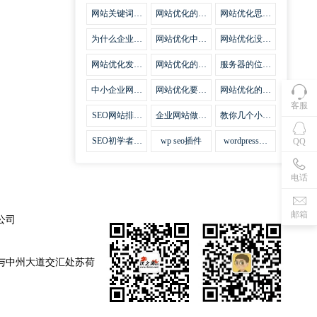
集插件
网站关键词优
网站优化的误
网站优化思路
化需要注意什
区
比方法更加重
么
要
为什么企业网
网站优化中关
网站优化没有
站越来越重视
键词排名的若
技巧就会失去
网站SEO优
干问题
味道
网站优化发挥
网站优化的费
服务器的位置
化？
什么作用
用
对网站优化的
影响
中小企业网站
网站优化要不
网站优化的逆
优化的基本方
要定时发文
袭
客服
法
SEO网站排名
企业网站做好
教你几个小技
什么才是制胜
seo优化的优
巧做好网站首
法宝
势
页优化
SEO初学者，
wp seo插件
wordpress插
QQ
如何建立企业
件安装方法
网站
电话
邮箱
公司
与中州大道交汇处苏荷