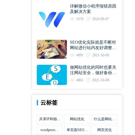
详解微信小程序报错原因
及解决方案
5570
2024-09-07
SEO优化实际就是不断对
网站进行站内友好调整直
到符合优化规则
4991
2021-10-09
做网站优化的同时也要关
注网站安全，做好备份工
作
4861
2021-10-09
云标签
共享IP和独立
网站优化
什么是网站优
IP区别
化
wordpress网
单页面SEO网
网页优化
站优化SEO合
站优化