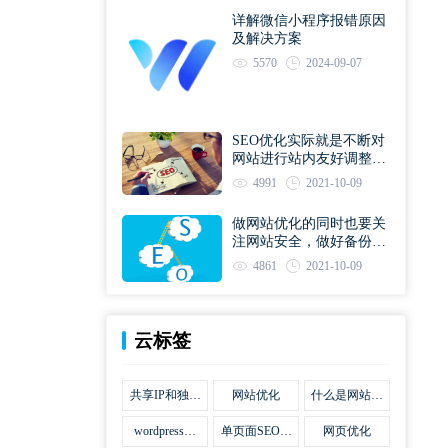
详解微信小程序报错原因
及解决方案
5570
2024-09-07
SEO优化实际就是不断对
网站进行站内友好调整直
到符合优化规则
4991
2021-10-09
做网站优化的同时也要关
注网站安全，做好备份工
作
4861
2021-10-09
云标签
共享IP和独立
网站优化
什么是网站优
IP区别
化
wordpress网
单页面SEO网
网页优化
站优化SEO合
站优化