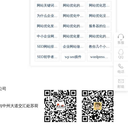
集插件
网站关键词优
网站优化的误
网站优化思路
化需要注意什
区
比方法更加重
么
要
为什么企业网
网站优化中关
网站优化没有
站越来越重视
键词排名的若
技巧就会失去
网站SEO优
干问题
味道
网站优化发挥
网站优化的费
服务器的位置
化？
什么作用
用
对网站优化的
影响
中小企业网站
网站优化要不
网站优化的逆
优化的基本方
要定时发文
袭
客服
法
SEO网站排名
企业网站做好
教你几个小技
什么才是制胜
seo优化的优
巧做好网站首
法宝
势
页优化
SEO初学者，
wp seo插件
wordpress插
QQ
如何建立企业
件安装方法
网站
电话
邮箱
公司
与中州大道交汇处苏荷