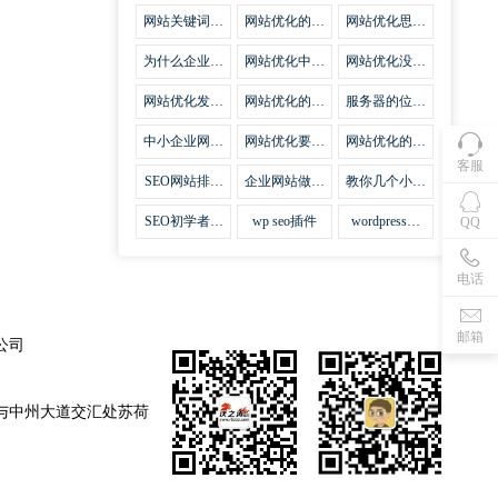
集插件
网站关键词优
网站优化的误
网站优化思路
化需要注意什
区
比方法更加重
么
要
为什么企业网
网站优化中关
网站优化没有
站越来越重视
键词排名的若
技巧就会失去
网站SEO优
干问题
味道
网站优化发挥
网站优化的费
服务器的位置
化？
什么作用
用
对网站优化的
影响
中小企业网站
网站优化要不
网站优化的逆
优化的基本方
要定时发文
袭
客服
法
SEO网站排名
企业网站做好
教你几个小技
什么才是制胜
seo优化的优
巧做好网站首
法宝
势
页优化
SEO初学者，
wp seo插件
wordpress插
QQ
如何建立企业
件安装方法
网站
电话
邮箱
公司
与中州大道交汇处苏荷