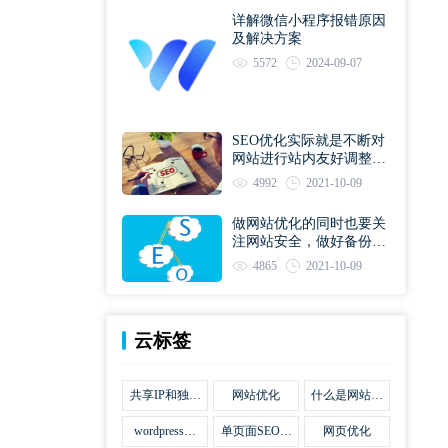
详解微信小程序报错原因
及解决方案
5572
2024-09-07
SEO优化实际就是不断对
网站进行站内友好调整直
到符合优化规则
4992
2021-10-09
做网站优化的同时也要关
注网站安全，做好备份工
作
4865
2021-10-09
云标签
共享IP和独立
网站优化
什么是网站优
IP区别
化
wordpress网
单页面SEO网
网页优化
站优化SEO合
站优化