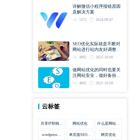
详解微信小程序报错原因
及解决方案
5572
2024-09-07
SEO优化实际就是不断对
网站进行站内友好调整直
到符合优化规则
4992
2021-10-09
做网站优化的同时也要关
注网站安全，做好备份工
作
4865
2021-10-09
云标签
共享IP和独立
网站优化
什么是网站优
IP区别
化
wordpress网
单页面SEO网
网页优化
站优化SEO合
站优化