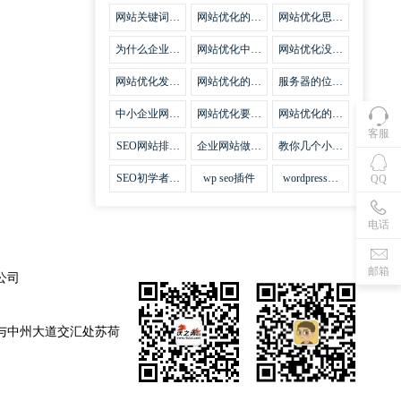
集插件
网站关键词优
网站优化的误
网站优化思路
化需要注意什
区
比方法更加重
么
要
为什么企业网
网站优化中关
网站优化没有
站越来越重视
键词排名的若
技巧就会失去
网站SEO优
干问题
味道
网站优化发挥
网站优化的费
服务器的位置
化？
什么作用
用
对网站优化的
影响
中小企业网站
网站优化要不
网站优化的逆
优化的基本方
要定时发文
袭
客服
法
SEO网站排名
企业网站做好
教你几个小技
什么才是制胜
seo优化的优
巧做好网站首
法宝
势
页优化
SEO初学者，
wp seo插件
wordpress插
QQ
如何建立企业
件安装方法
网站
电话
邮箱
公司
与中州大道交汇处苏荷