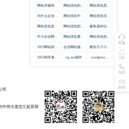
集插件
网站关键词优
网站优化的误
网站优化思路
化需要注意什
区
比方法更加重
么
要
为什么企业网
网站优化中关
网站优化没有
站越来越重视
键词排名的若
技巧就会失去
网站SEO优
干问题
味道
网站优化发挥
网站优化的费
服务器的位置
化？
什么作用
用
对网站优化的
影响
中小企业网站
网站优化要不
网站优化的逆
优化的基本方
要定时发文
袭
客服
法
SEO网站排名
企业网站做好
教你几个小技
什么才是制胜
seo优化的优
巧做好网站首
法宝
势
页优化
SEO初学者，
wp seo插件
wordpress插
QQ
如何建立企业
件安装方法
网站
电话
邮箱
公司
与中州大道交汇处苏荷