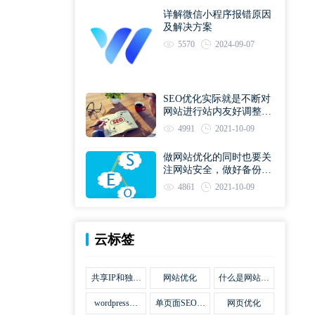
详解微信小程序报错原因
及解决方案
5570
2024-09-07
SEO优化实际就是不断对
网站进行站内友好调整直
到符合优化规则
4991
2021-10-09
做网站优化的同时也要关
注网站安全，做好备份工
作
4861
2021-10-09
云标签
共享IP和独立
网站优化
什么是网站优
IP区别
化
wordpress网
单页面SEO网
网页优化
站优化SEO合
站优化