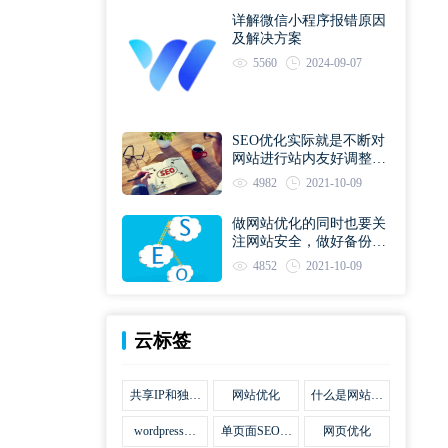
详解微信小程序报错原因
及解决方案
5560
2024-09-07
SEO优化实际就是不断对
网站进行站内友好调整直
到符合优化规则
4982
2021-10-09
做网站优化的同时也要关
注网站安全，做好备份工
作
4852
2021-10-09
云标签
共享IP和独立
网站优化
什么是网站优
IP区别
化
wordpress网
单页面SEO网
网页优化
站优化SEO合
站优化