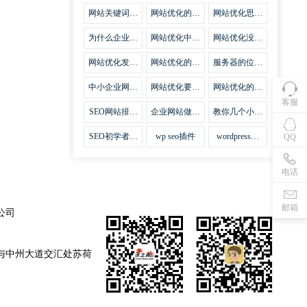
集插件
网站关键词优
网站优化的误
网站优化思路
化需要注意什
区
比方法更加重
么
要
为什么企业网
网站优化中关
网站优化没有
站越来越重视
键词排名的若
技巧就会失去
网站SEO优
干问题
味道
网站优化发挥
网站优化的费
服务器的位置
化？
什么作用
用
对网站优化的
影响
中小企业网站
网站优化要不
网站优化的逆
优化的基本方
要定时发文
袭
客服
法
SEO网站排名
企业网站做好
教你几个小技
什么才是制胜
seo优化的优
巧做好网站首
法宝
势
页优化
SEO初学者，
wp seo插件
wordpress插
QQ
如何建立企业
件安装方法
网站
电话
邮箱
公司
与中州大道交汇处苏荷