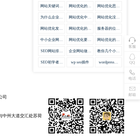
集插件
网站关键词优
网站优化的误
网站优化思路
化需要注意什
区
比方法更加重
么
要
为什么企业网
网站优化中关
网站优化没有
站越来越重视
键词排名的若
技巧就会失去
网站SEO优
干问题
味道
网站优化发挥
网站优化的费
服务器的位置
化？
什么作用
用
对网站优化的
影响
中小企业网站
网站优化要不
网站优化的逆
优化的基本方
要定时发文
袭
客服
法
SEO网站排名
企业网站做好
教你几个小技
什么才是制胜
seo优化的优
巧做好网站首
法宝
势
页优化
SEO初学者，
wp seo插件
wordpress插
QQ
如何建立企业
件安装方法
网站
电话
邮箱
公司
与中州大道交汇处苏荷