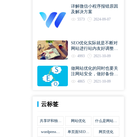
详解微信小程序报错原因
及解决方案
5573
2024-09-07
SEO优化实际就是不断对
网站进行站内友好调整直
到符合优化规则
4993
2021-10-09
做网站优化的同时也要关
注网站安全，做好备份工
作
4865
2021-10-09
云标签
共享IP和独立
网站优化
什么是网站优
IP区别
化
wordpress网
单页面SEO网
网页优化
站优化SEO合
站优化