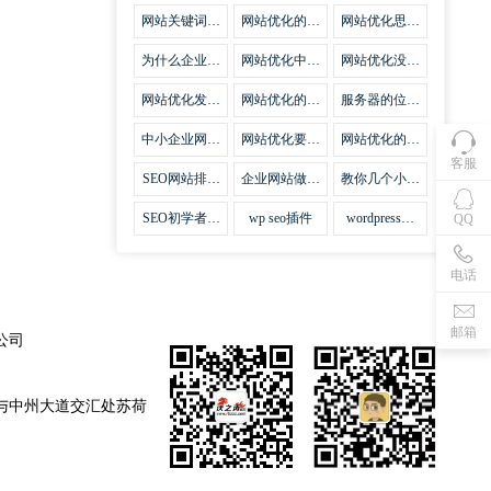
集插件
网站关键词优
网站优化的误
网站优化思路
化需要注意什
区
比方法更加重
么
要
为什么企业网
网站优化中关
网站优化没有
站越来越重视
键词排名的若
技巧就会失去
网站SEO优
干问题
味道
网站优化发挥
网站优化的费
服务器的位置
化？
什么作用
用
对网站优化的
影响
中小企业网站
网站优化要不
网站优化的逆
优化的基本方
要定时发文
袭
客服
法
SEO网站排名
企业网站做好
教你几个小技
什么才是制胜
seo优化的优
巧做好网站首
法宝
势
页优化
SEO初学者，
wp seo插件
wordpress插
QQ
如何建立企业
件安装方法
网站
电话
邮箱
公司
与中州大道交汇处苏荷