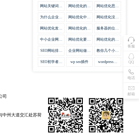
集插件
网站关键词优
网站优化的误
网站优化思路
化需要注意什
区
比方法更加重
么
要
为什么企业网
网站优化中关
网站优化没有
站越来越重视
键词排名的若
技巧就会失去
网站SEO优
干问题
味道
网站优化发挥
网站优化的费
服务器的位置
化？
什么作用
用
对网站优化的
影响
中小企业网站
网站优化要不
网站优化的逆
优化的基本方
要定时发文
袭
客服
法
SEO网站排名
企业网站做好
教你几个小技
什么才是制胜
seo优化的优
巧做好网站首
法宝
势
页优化
SEO初学者，
wp seo插件
wordpress插
QQ
如何建立企业
件安装方法
网站
电话
邮箱
公司
与中州大道交汇处苏荷