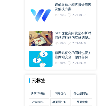
详解微信小程序报错原因
及解决方案
5573
2024-09-07
SEO优化实际就是不断对
网站进行站内友好调整直
到符合优化规则
4993
2021-10-09
做网站优化的同时也要关
注网站安全，做好备份工
作
4865
2021-10-09
云标签
共享IP和独立
网站优化
什么是网站优
IP区别
化
wordpress网
单页面SEO网
网页优化
站优化SEO合
站优化