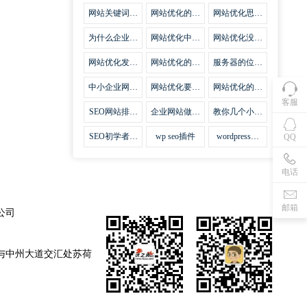
集插件
网站关键词优
网站优化的误
网站优化思路
化需要注意什
区
比方法更加重
么
要
为什么企业网
网站优化中关
网站优化没有
站越来越重视
键词排名的若
技巧就会失去
网站SEO优
干问题
味道
网站优化发挥
网站优化的费
服务器的位置
化？
什么作用
用
对网站优化的
影响
中小企业网站
网站优化要不
网站优化的逆
优化的基本方
要定时发文
袭
客服
法
SEO网站排名
企业网站做好
教你几个小技
什么才是制胜
seo优化的优
巧做好网站首
法宝
势
页优化
SEO初学者，
wp seo插件
wordpress插
QQ
如何建立企业
件安装方法
网站
电话
邮箱
公司
与中州大道交汇处苏荷