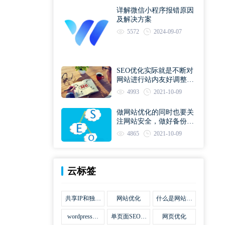
详解微信小程序报错原因
及解决方案
5572
2024-09-07
SEO优化实际就是不断对
网站进行站内友好调整直
到符合优化规则
4993
2021-10-09
做网站优化的同时也要关
注网站安全，做好备份工
作
4865
2021-10-09
云标签
共享IP和独立
网站优化
什么是网站优
IP区别
化
wordpress网
单页面SEO网
网页优化
站优化SEO合
站优化