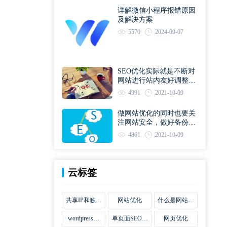
详解微信小程序报错原因
及解决方案
5570
2024-09-07
SEO优化实际就是不断对
网站进行站内友好调整直
到符合优化规则
4991
2021-10-09
做网站优化的同时也要关
注网站安全，做好备份工
作
4861
2021-10-09
云标签
共享IP和独立
网站优化
什么是网站优
IP区别
化
wordpress网
单页面SEO网
网页优化
站优化SEO合
站优化