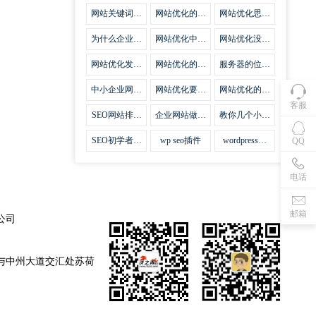
集插件
网站关键词优
网站优化的误
网站优化思路
化需要注意什
区
比方法更加重
么
要
为什么企业网
网站优化中关
网站优化没有
站越来越重视
键词排名的若
技巧就会失去
网站SEO优
干问题
味道
网站优化发挥
网站优化的费
服务器的位置
化？
什么作用
用
对网站优化的
影响
中小企业网站
网站优化要不
网站优化的逆
优化的基本方
要定时发文
袭
客服
法
SEO网站排名
企业网站做好
教你几个小技
什么才是制胜
seo优化的优
巧做好网站首
法宝
势
页优化
SEO初学者，
wp seo插件
wordpress插
QQ
如何建立企业
件安装方法
网站
电话
邮箱
公司
与中州大道交汇处苏荷