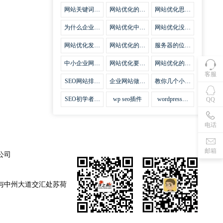
集插件
网站关键词优
网站优化的误
网站优化思路
化需要注意什
区
比方法更加重
么
要
为什么企业网
网站优化中关
网站优化没有
站越来越重视
键词排名的若
技巧就会失去
网站SEO优
干问题
味道
网站优化发挥
网站优化的费
服务器的位置
化？
什么作用
用
对网站优化的
影响
中小企业网站
网站优化要不
网站优化的逆
优化的基本方
要定时发文
袭
客服
法
SEO网站排名
企业网站做好
教你几个小技
什么才是制胜
seo优化的优
巧做好网站首
法宝
势
页优化
SEO初学者，
wp seo插件
wordpress插
QQ
如何建立企业
件安装方法
网站
电话
邮箱
公司
与中州大道交汇处苏荷