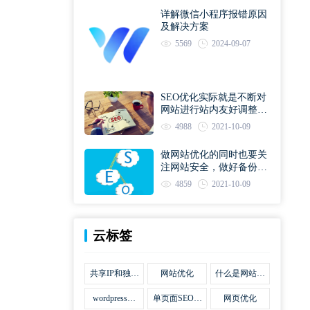
详解微信小程序报错原因
及解决方案
5569
2024-09-07
SEO优化实际就是不断对
网站进行站内友好调整直
到符合优化规则
4988
2021-10-09
做网站优化的同时也要关
注网站安全，做好备份工
作
4859
2021-10-09
云标签
共享IP和独立
网站优化
什么是网站优
IP区别
化
wordpress网
单页面SEO网
网页优化
站优化SEO合
站优化