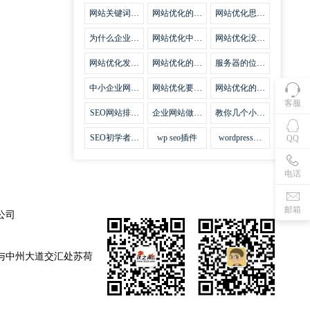
集插件
网站关键词优
网站优化的误
网站优化思路
化需要注意什
区
比方法更加重
么
要
为什么企业网
网站优化中关
网站优化没有
站越来越重视
键词排名的若
技巧就会失去
网站SEO优
干问题
味道
网站优化发挥
网站优化的费
服务器的位置
化？
什么作用
用
对网站优化的
影响
中小企业网站
网站优化要不
网站优化的逆
优化的基本方
要定时发文
袭
客服
法
SEO网站排名
企业网站做好
教你几个小技
什么才是制胜
seo优化的优
巧做好网站首
法宝
势
页优化
SEO初学者，
wp seo插件
wordpress插
QQ
如何建立企业
件安装方法
网站
电话
邮箱
公司
与中州大道交汇处苏荷