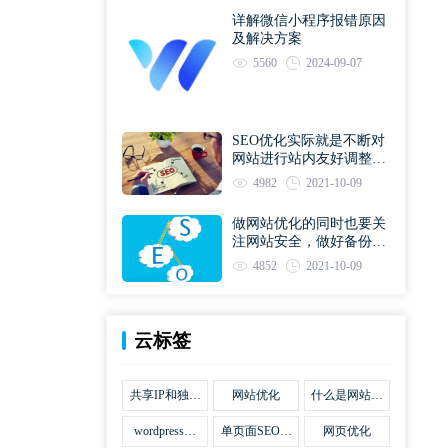
详解微信小程序报错原因
及解决方案
5560
2024-09-07
SEO优化实际就是不断对
网站进行站内友好调整直
到符合优化规则
4982
2021-10-09
做网站优化的同时也要关
注网站安全，做好备份工
作
4852
2021-10-09
云标签
共享IP和独立
网站优化
什么是网站优
IP区别
化
wordpress网
单页面SEO网
网页优化
站优化SEO合
站优化