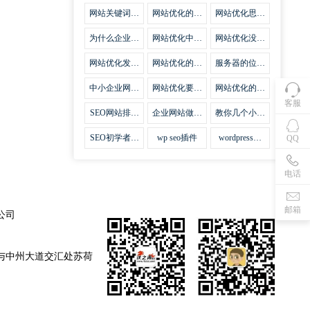
集插件
网站关键词优
网站优化的误
网站优化思路
化需要注意什
区
比方法更加重
么
要
为什么企业网
网站优化中关
网站优化没有
站越来越重视
键词排名的若
技巧就会失去
网站SEO优
干问题
味道
网站优化发挥
网站优化的费
服务器的位置
化？
什么作用
用
对网站优化的
影响
中小企业网站
网站优化要不
网站优化的逆
优化的基本方
要定时发文
袭
客服
法
SEO网站排名
企业网站做好
教你几个小技
什么才是制胜
seo优化的优
巧做好网站首
法宝
势
页优化
SEO初学者，
wp seo插件
wordpress插
QQ
如何建立企业
件安装方法
网站
电话
邮箱
公司
与中州大道交汇处苏荷