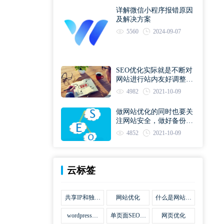
详解微信小程序报错原因
及解决方案
5560
2024-09-07
SEO优化实际就是不断对
网站进行站内友好调整直
到符合优化规则
4982
2021-10-09
做网站优化的同时也要关
注网站安全，做好备份工
作
4852
2021-10-09
云标签
共享IP和独立
网站优化
什么是网站优
IP区别
化
wordpress网
单页面SEO网
网页优化
站优化SEO合
站优化