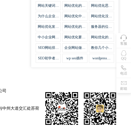
集插件
网站关键词优
网站优化的误
网站优化思路
化需要注意什
区
比方法更加重
么
要
为什么企业网
网站优化中关
网站优化没有
站越来越重视
键词排名的若
技巧就会失去
网站SEO优
干问题
味道
网站优化发挥
网站优化的费
服务器的位置
化？
什么作用
用
对网站优化的
影响
中小企业网站
网站优化要不
网站优化的逆
优化的基本方
要定时发文
袭
客服
法
SEO网站排名
企业网站做好
教你几个小技
什么才是制胜
seo优化的优
巧做好网站首
法宝
势
页优化
SEO初学者，
wp seo插件
wordpress插
QQ
如何建立企业
件安装方法
网站
电话
邮箱
公司
与中州大道交汇处苏荷