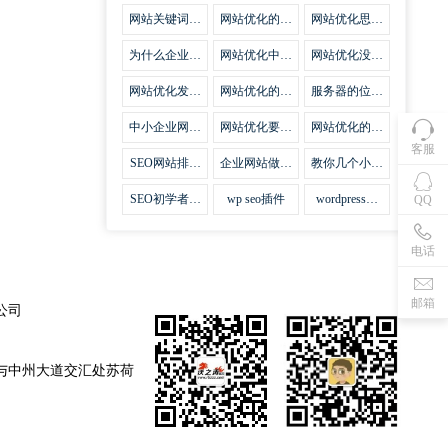
集插件
网站关键词优
网站优化的误
网站优化思路
化需要注意什
区
比方法更加重
么
要
为什么企业网
网站优化中关
网站优化没有
站越来越重视
键词排名的若
技巧就会失去
网站SEO优
干问题
味道
网站优化发挥
网站优化的费
服务器的位置
化？
什么作用
用
对网站优化的
影响
中小企业网站
网站优化要不
网站优化的逆
优化的基本方
要定时发文
袭
客服
法
SEO网站排名
企业网站做好
教你几个小技
什么才是制胜
seo优化的优
巧做好网站首
法宝
势
页优化
SEO初学者，
wp seo插件
wordpress插
QQ
如何建立企业
件安装方法
网站
电话
邮箱
公司
与中州大道交汇处苏荷