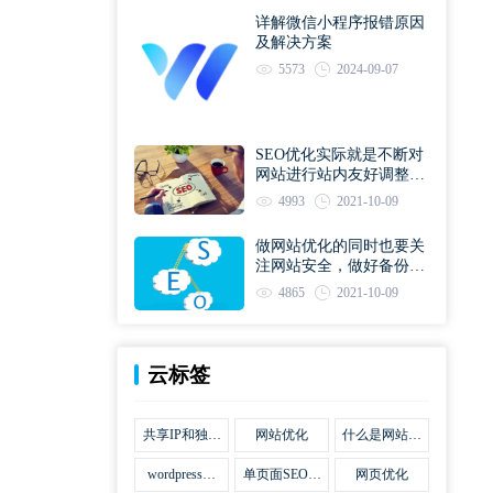
详解微信小程序报错原因
及解决方案
5573
2024-09-07
SEO优化实际就是不断对
网站进行站内友好调整直
到符合优化规则
4993
2021-10-09
做网站优化的同时也要关
注网站安全，做好备份工
作
4865
2021-10-09
云标签
共享IP和独立
网站优化
什么是网站优
IP区别
化
wordpress网
单页面SEO网
网页优化
站优化SEO合
站优化