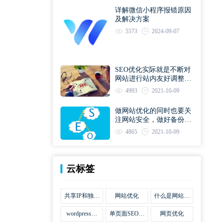
详解微信小程序报错原因
及解决方案
5573
2024-09-07
SEO优化实际就是不断对
网站进行站内友好调整直
到符合优化规则
4993
2021-10-09
做网站优化的同时也要关
注网站安全，做好备份工
作
4865
2021-10-09
云标签
共享IP和独立
网站优化
什么是网站优
IP区别
化
wordpress网
单页面SEO网
网页优化
站优化SEO合
站优化