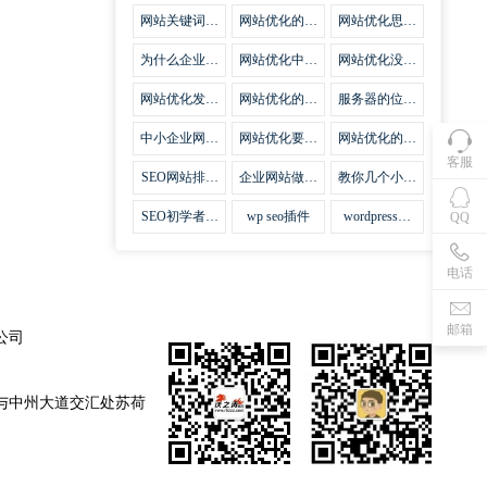
集插件
网站关键词优
网站优化的误
网站优化思路
化需要注意什
区
比方法更加重
么
要
为什么企业网
网站优化中关
网站优化没有
站越来越重视
键词排名的若
技巧就会失去
网站SEO优
干问题
味道
网站优化发挥
网站优化的费
服务器的位置
化？
什么作用
用
对网站优化的
影响
中小企业网站
网站优化要不
网站优化的逆
优化的基本方
要定时发文
袭
客服
法
SEO网站排名
企业网站做好
教你几个小技
什么才是制胜
seo优化的优
巧做好网站首
法宝
势
页优化
SEO初学者，
wp seo插件
wordpress插
QQ
如何建立企业
件安装方法
网站
电话
邮箱
公司
与中州大道交汇处苏荷