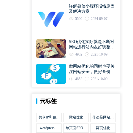
详解微信小程序报错原因
及解决方案
5560
2024-09-07
SEO优化实际就是不断对
网站进行站内友好调整直
到符合优化规则
4982
2021-10-09
做网站优化的同时也要关
注网站安全，做好备份工
作
4852
2021-10-09
云标签
共享IP和独立
网站优化
什么是网站优
IP区别
化
wordpress网
单页面SEO网
网页优化
站优化SEO合
站优化