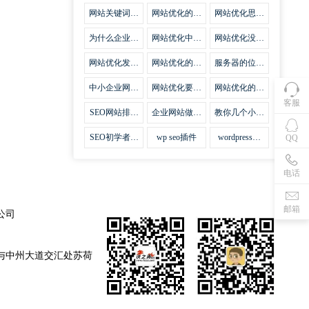
集插件
网站关键词优
网站优化的误
网站优化思路
化需要注意什
区
比方法更加重
么
要
为什么企业网
网站优化中关
网站优化没有
站越来越重视
键词排名的若
技巧就会失去
网站SEO优
干问题
味道
网站优化发挥
网站优化的费
服务器的位置
化？
什么作用
用
对网站优化的
影响
中小企业网站
网站优化要不
网站优化的逆
优化的基本方
要定时发文
袭
客服
法
SEO网站排名
企业网站做好
教你几个小技
什么才是制胜
seo优化的优
巧做好网站首
法宝
势
页优化
SEO初学者，
wp seo插件
wordpress插
QQ
如何建立企业
件安装方法
网站
电话
邮箱
公司
与中州大道交汇处苏荷