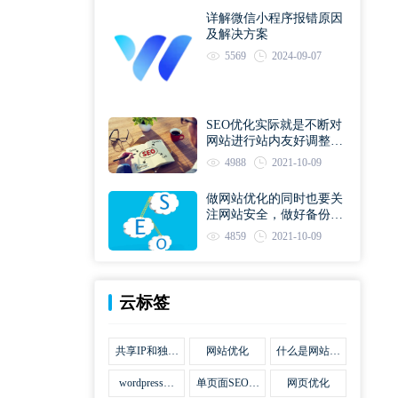
详解微信小程序报错原因
及解决方案
5569
2024-09-07
SEO优化实际就是不断对
网站进行站内友好调整直
到符合优化规则
4988
2021-10-09
做网站优化的同时也要关
注网站安全，做好备份工
作
4859
2021-10-09
云标签
共享IP和独立
网站优化
什么是网站优
IP区别
化
wordpress网
单页面SEO网
网页优化
站优化SEO合
站优化