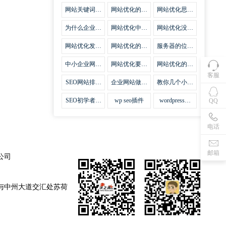
集插件
网站关键词优
网站优化的误
网站优化思路
化需要注意什
区
比方法更加重
么
要
为什么企业网
网站优化中关
网站优化没有
站越来越重视
键词排名的若
技巧就会失去
网站SEO优
干问题
味道
网站优化发挥
网站优化的费
服务器的位置
化？
什么作用
用
对网站优化的
影响
中小企业网站
网站优化要不
网站优化的逆
优化的基本方
要定时发文
袭
客服
法
SEO网站排名
企业网站做好
教你几个小技
什么才是制胜
seo优化的优
巧做好网站首
法宝
势
页优化
SEO初学者，
wp seo插件
wordpress插
QQ
如何建立企业
件安装方法
网站
电话
邮箱
公司
与中州大道交汇处苏荷