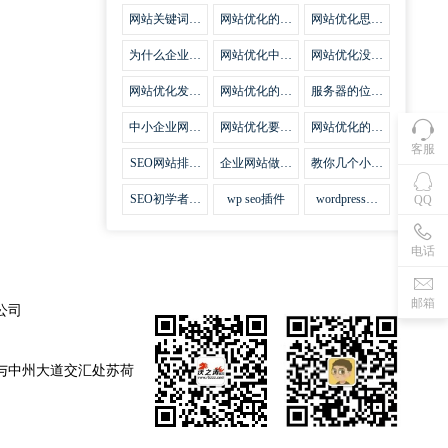
集插件
网站关键词优
网站优化的误
网站优化思路
化需要注意什
区
比方法更加重
么
要
为什么企业网
网站优化中关
网站优化没有
站越来越重视
键词排名的若
技巧就会失去
网站SEO优
干问题
味道
网站优化发挥
网站优化的费
服务器的位置
化？
什么作用
用
对网站优化的
影响
中小企业网站
网站优化要不
网站优化的逆
优化的基本方
要定时发文
袭
客服
法
SEO网站排名
企业网站做好
教你几个小技
什么才是制胜
seo优化的优
巧做好网站首
法宝
势
页优化
SEO初学者，
wp seo插件
wordpress插
QQ
如何建立企业
件安装方法
网站
电话
邮箱
公司
与中州大道交汇处苏荷