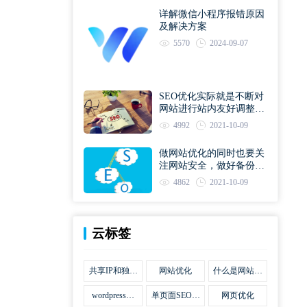
详解微信小程序报错原因
及解决方案
5570
2024-09-07
SEO优化实际就是不断对
网站进行站内友好调整直
到符合优化规则
4992
2021-10-09
做网站优化的同时也要关
注网站安全，做好备份工
作
4862
2021-10-09
云标签
共享IP和独立
网站优化
什么是网站优
IP区别
化
wordpress网
单页面SEO网
网页优化
站优化SEO合
站优化