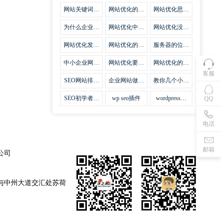
集插件
网站关键词优
网站优化的误
网站优化思路
化需要注意什
区
比方法更加重
么
要
为什么企业网
网站优化中关
网站优化没有
站越来越重视
键词排名的若
技巧就会失去
网站SEO优
干问题
味道
网站优化发挥
网站优化的费
服务器的位置
化？
什么作用
用
对网站优化的
影响
中小企业网站
网站优化要不
网站优化的逆
优化的基本方
要定时发文
袭
客服
法
SEO网站排名
企业网站做好
教你几个小技
什么才是制胜
seo优化的优
巧做好网站首
法宝
势
页优化
SEO初学者，
wp seo插件
wordpress插
QQ
如何建立企业
件安装方法
网站
电话
邮箱
公司
与中州大道交汇处苏荷