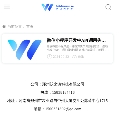
当前位置 :
首页
微信小程序开发中API调用失败
的原因及解决方法
开发微信小程序是一种既方便又高效的方法，借助
小程序API，我们能够满足多种功能需求。然而，在
开发过程中，有时API调用可能无法成功，这个问题
2024-09-22
6.9k
可能会影响小程序的顺利运作。本篇文章将就微信
小程序API调用失败的原因及对应的解决方法进行详
尽探讨，协助程...
公司：郑州沃之涛科技有限公司
热线：15838184416
地址：河南省郑州市农业路与中州大道交汇处苏荷中心1715
邮箱：1500351892@qq.com