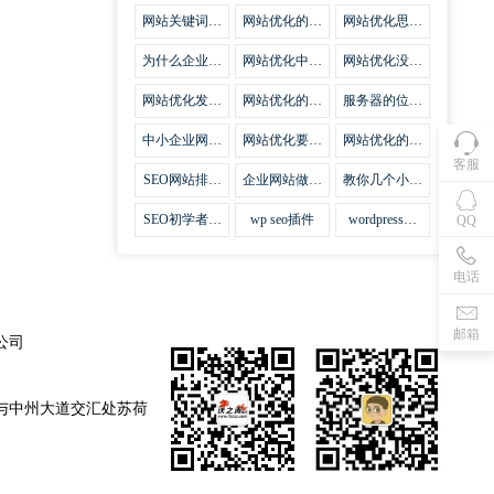
集插件
网站关键词优
网站优化的误
网站优化思路
化需要注意什
区
比方法更加重
么
要
为什么企业网
网站优化中关
网站优化没有
站越来越重视
键词排名的若
技巧就会失去
网站SEO优
干问题
味道
网站优化发挥
网站优化的费
服务器的位置
化？
什么作用
用
对网站优化的
影响
中小企业网站
网站优化要不
网站优化的逆
优化的基本方
要定时发文
袭
客服
法
SEO网站排名
企业网站做好
教你几个小技
什么才是制胜
seo优化的优
巧做好网站首
法宝
势
页优化
SEO初学者，
wp seo插件
wordpress插
QQ
如何建立企业
件安装方法
网站
电话
邮箱
公司
与中州大道交汇处苏荷