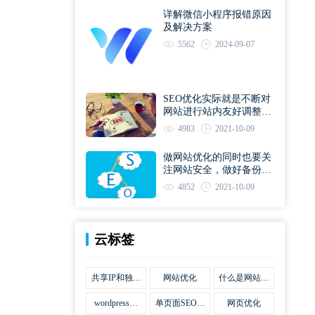
详解微信小程序报错原因
及解决方案
5562
2024-09-07
SEO优化实际就是不断对
网站进行站内友好调整直
到符合优化规则
4983
2021-10-09
做网站优化的同时也要关
注网站安全，做好备份工
作
4852
2021-10-09
云标签
共享IP和独立
网站优化
什么是网站优
IP区别
化
wordpress网
单页面SEO网
网页优化
站优化SEO合
站优化