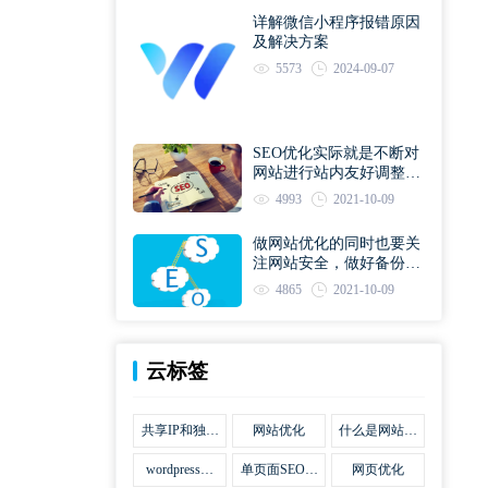
详解微信小程序报错原因
及解决方案
5573
2024-09-07
SEO优化实际就是不断对
网站进行站内友好调整直
到符合优化规则
4993
2021-10-09
做网站优化的同时也要关
注网站安全，做好备份工
作
4865
2021-10-09
云标签
共享IP和独立
网站优化
什么是网站优
IP区别
化
wordpress网
单页面SEO网
网页优化
站优化SEO合
站优化