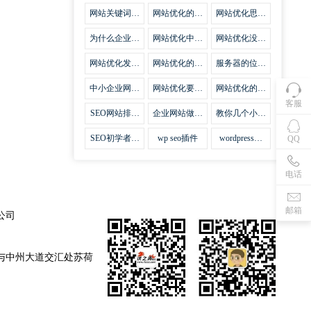
集插件
网站关键词优
网站优化的误
网站优化思路
化需要注意什
区
比方法更加重
么
要
为什么企业网
网站优化中关
网站优化没有
站越来越重视
键词排名的若
技巧就会失去
网站SEO优
干问题
味道
网站优化发挥
网站优化的费
服务器的位置
化？
什么作用
用
对网站优化的
影响
中小企业网站
网站优化要不
网站优化的逆
优化的基本方
要定时发文
袭
客服
法
SEO网站排名
企业网站做好
教你几个小技
什么才是制胜
seo优化的优
巧做好网站首
法宝
势
页优化
SEO初学者，
wp seo插件
wordpress插
QQ
如何建立企业
件安装方法
网站
电话
邮箱
公司
与中州大道交汇处苏荷