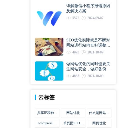
详解微信小程序报错原因
及解决方案
5572
2024-09-07
SEO优化实际就是不断对
网站进行站内友好调整直
到符合优化规则
4993
2021-10-09
做网站优化的同时也要关
注网站安全，做好备份工
作
4865
2021-10-09
云标签
共享IP和独立
网站优化
什么是网站优
IP区别
化
wordpress网
单页面SEO网
网页优化
站优化SEO合
站优化