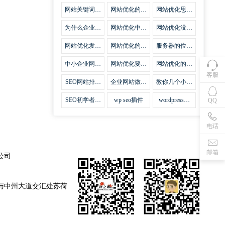
集插件
网站关键词优
网站优化的误
网站优化思路
化需要注意什
区
比方法更加重
么
要
为什么企业网
网站优化中关
网站优化没有
站越来越重视
键词排名的若
技巧就会失去
网站SEO优
干问题
味道
网站优化发挥
网站优化的费
服务器的位置
化？
什么作用
用
对网站优化的
影响
中小企业网站
网站优化要不
网站优化的逆
优化的基本方
要定时发文
袭
客服
法
SEO网站排名
企业网站做好
教你几个小技
什么才是制胜
seo优化的优
巧做好网站首
法宝
势
页优化
SEO初学者，
wp seo插件
wordpress插
QQ
如何建立企业
件安装方法
网站
电话
邮箱
公司
与中州大道交汇处苏荷