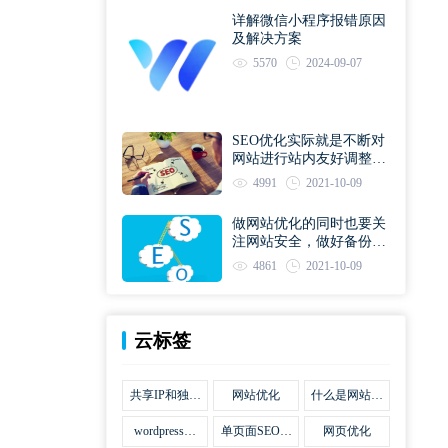
详解微信小程序报错原因
及解决方案
5570
2024-09-07
SEO优化实际就是不断对
网站进行站内友好调整直
到符合优化规则
4991
2021-10-09
做网站优化的同时也要关
注网站安全，做好备份工
作
4861
2021-10-09
云标签
共享IP和独立
网站优化
什么是网站优
IP区别
化
wordpress网
单页面SEO网
网页优化
站优化SEO合
站优化