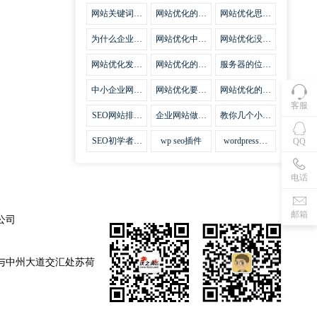
集插件
网站关键词优
网站优化的误
网站优化思路
化需要注意什
区
比方法更加重
么
要
为什么企业网
网站优化中关
网站优化没有
站越来越重视
键词排名的若
技巧就会失去
网站SEO优
干问题
味道
网站优化发挥
网站优化的费
服务器的位置
化？
什么作用
用
对网站优化的
影响
中小企业网站
网站优化要不
网站优化的逆
优化的基本方
要定时发文
袭
客服
法
SEO网站排名
企业网站做好
教你几个小技
什么才是制胜
seo优化的优
巧做好网站首
法宝
势
页优化
SEO初学者，
wp seo插件
wordpress插
QQ
如何建立企业
件安装方法
网站
电话
邮箱
公司
与中州大道交汇处苏荷