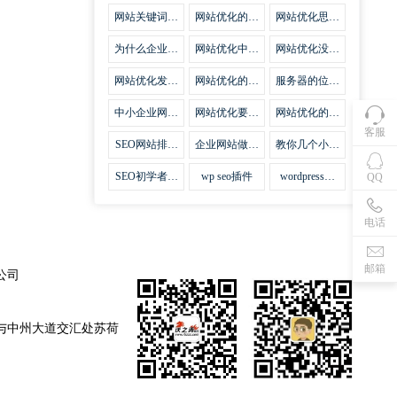
集插件
网站关键词优
网站优化的误
网站优化思路
化需要注意什
区
比方法更加重
么
要
为什么企业网
网站优化中关
网站优化没有
站越来越重视
键词排名的若
技巧就会失去
网站SEO优
干问题
味道
网站优化发挥
网站优化的费
服务器的位置
化？
什么作用
用
对网站优化的
影响
中小企业网站
网站优化要不
网站优化的逆
优化的基本方
要定时发文
袭
客服
法
SEO网站排名
企业网站做好
教你几个小技
什么才是制胜
seo优化的优
巧做好网站首
法宝
势
页优化
SEO初学者，
wp seo插件
wordpress插
QQ
如何建立企业
件安装方法
网站
电话
邮箱
公司
与中州大道交汇处苏荷