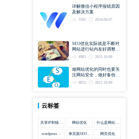
详解微信小程序报错原因
及解决方案
5561
2024-09-07
SEO优化实际就是不断对
网站进行站内友好调整直
到符合优化规则
4983
2021-10-09
做网站优化的同时也要关
注网站安全，做好备份工
作
4852
2021-10-09
云标签
共享IP和独立
网站优化
什么是网站优
IP区别
化
wordpress网
单页面SEO网
网页优化
站优化SEO合
站优化