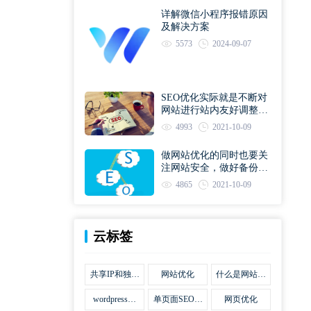
详解微信小程序报错原因
及解决方案
5573
2024-09-07
SEO优化实际就是不断对
网站进行站内友好调整直
到符合优化规则
4993
2021-10-09
做网站优化的同时也要关
注网站安全，做好备份工
作
4865
2021-10-09
云标签
共享IP和独立
网站优化
什么是网站优
IP区别
化
wordpress网
单页面SEO网
网页优化
站优化SEO合
站优化