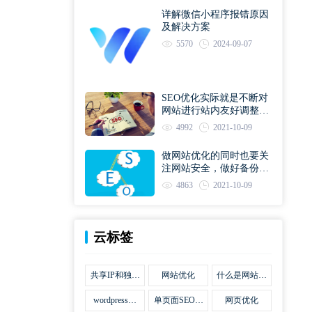
详解微信小程序报错原因
及解决方案
5570
2024-09-07
SEO优化实际就是不断对
网站进行站内友好调整直
到符合优化规则
4992
2021-10-09
做网站优化的同时也要关
注网站安全，做好备份工
作
4863
2021-10-09
云标签
共享IP和独立
网站优化
什么是网站优
IP区别
化
wordpress网
单页面SEO网
网页优化
站优化SEO合
站优化