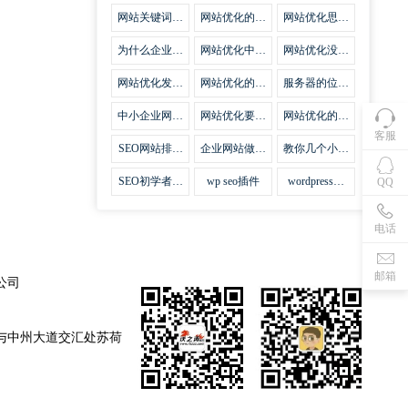
集插件
网站关键词优
网站优化的误
网站优化思路
化需要注意什
区
比方法更加重
么
要
为什么企业网
网站优化中关
网站优化没有
站越来越重视
键词排名的若
技巧就会失去
网站SEO优
干问题
味道
网站优化发挥
网站优化的费
服务器的位置
化？
什么作用
用
对网站优化的
影响
中小企业网站
网站优化要不
网站优化的逆
优化的基本方
要定时发文
袭
客服
法
SEO网站排名
企业网站做好
教你几个小技
什么才是制胜
seo优化的优
巧做好网站首
法宝
势
页优化
SEO初学者，
wp seo插件
wordpress插
QQ
如何建立企业
件安装方法
网站
电话
邮箱
公司
与中州大道交汇处苏荷