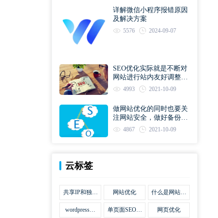
详解微信小程序报错原因
及解决方案
5576
2024-09-07
SEO优化实际就是不断对
网站进行站内友好调整直
到符合优化规则
4993
2021-10-09
做网站优化的同时也要关
注网站安全，做好备份工
作
4867
2021-10-09
云标签
共享IP和独立
网站优化
什么是网站优
IP区别
化
wordpress网
单页面SEO网
网页优化
站优化SEO合
站优化