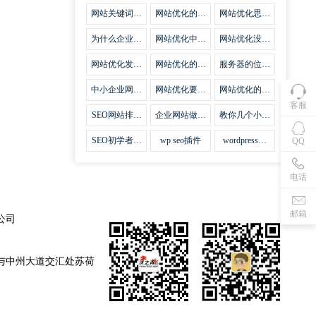
集插件
网站关键词优
网站优化的误
网站优化思路
化需要注意什
区
比方法更加重
么
要
为什么企业网
网站优化中关
网站优化没有
站越来越重视
键词排名的若
技巧就会失去
网站SEO优
干问题
味道
网站优化发挥
网站优化的费
服务器的位置
化？
什么作用
用
对网站优化的
影响
中小企业网站
网站优化要不
网站优化的逆
优化的基本方
要定时发文
袭
客服
法
SEO网站排名
企业网站做好
教你几个小技
什么才是制胜
seo优化的优
巧做好网站首
法宝
势
页优化
SEO初学者，
wp seo插件
wordpress插
QQ
如何建立企业
件安装方法
网站
电话
邮箱
公司
与中州大道交汇处苏荷